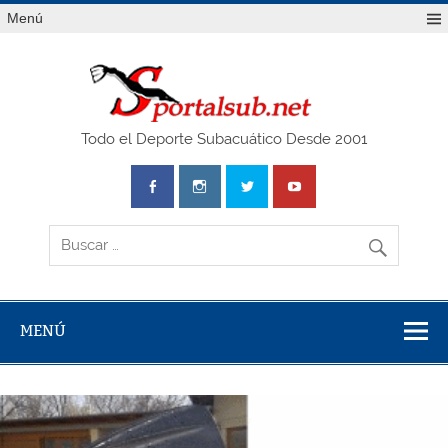
Saltar
Menú
al
contenido
SPO
Todo el Deporte Subacuático Desde 2001
MENÚ