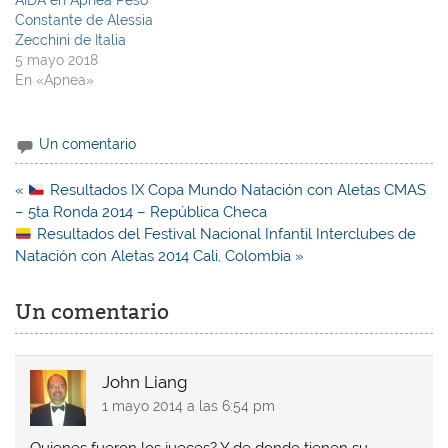
AIDA en Apnea Peso
Constante de Alessia
Zecchini de Italia
5 mayo 2018
En «Apnea»
Un comentario
Navegación
«
Resultados IX Copa Mundo Natación con Aletas CMAS
de
– 5ta Ronda 2014 – República Checa
entradas
Resultados del Festival Nacional Infantil Interclubes de
Natación con Aletas 2014 Cali, Colombia »
Un comentario
John Liang
1 mayo 2014 a las 6:54 pm