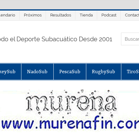
lendario
Próximos
Resultados
Tienda
Podcast
Contac
ORTALSUB.NET
odo el Deporte Subacuático Desde 2001
keySub
NadoSub
PescaSub
RugbySub
Tiro