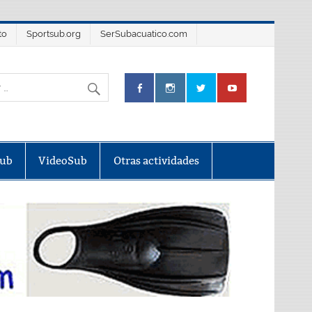
to
Sportsub.org
SerSubacuatico.com
Sub
VideoSub
Otras actividades