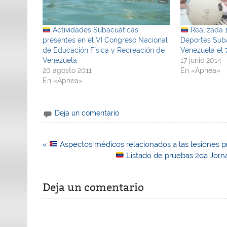
Actividades Subacuáticas
Realizada 1
presentes en el VI Congreso Nacional
Deportes Suba
de Educación Física y Recreación de
Venezuela el 7
Venezuela
17 junio 2014
20 agosto 2011
En «Apnea»
En «Apnea»
Deja un comentario
Navegación
«
Aspectos médicos relacionados a las lesiones p
de
Listado de pruebas 2da Jorna
entradas
Deja un comentario