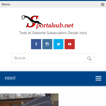
Saltar
Menú
al
contenido
SPO
Todo el Deporte Subacuático Desde 2001
MENÚ