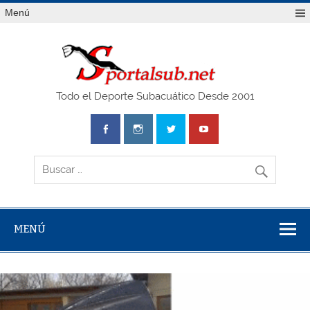
Saltar
Menú
al
contenido
SPO
Todo el Deporte Subacuático Desde 2001
MENÚ