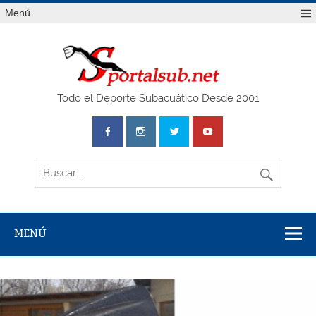
Saltar
Menú
al
contenido
SPO
Todo el Deporte Subacuático Desde 2001
MENÚ