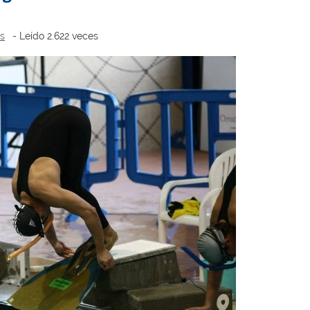
as
- Leído 2.622 veces