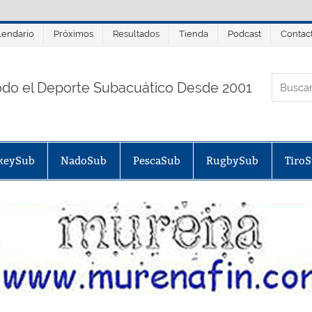
lendario
Próximos
Resultados
Tienda
Podcast
Contac
ORTALSUB.NET
odo el Deporte Subacuático Desde 2001
keySub
NadoSub
PescaSub
RugbySub
Tiro