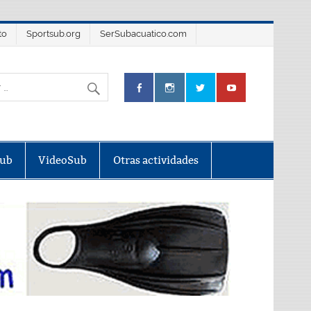
to
Sportsub.org
SerSubacuatico.com
Sub
VideoSub
Otras actividades