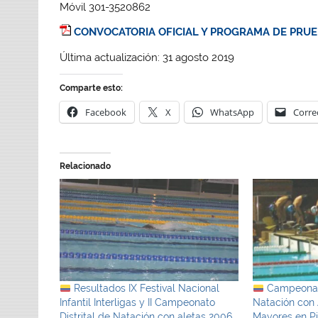
Móvil 301-3520862
CONVOCATORIA OFICIAL Y PROGRAMA DE PRU
Última actualización: 31 agosto 2019
Comparte esto:
Facebook
X
WhatsApp
Corre
Relacionado
Resultados IX Festival Nacional
Campeonato
Infantil Interligas y II Campeonato
Natación con 
Distrital de Natación con aletas 2006
Mayores en Pi