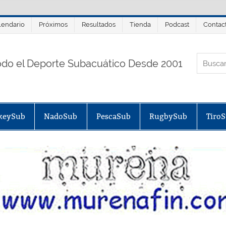
lendario
Próximos
Resultados
Tienda
Podcast
Contac
ORTALSUB.NET
odo el Deporte Subacuático Desde 2001
keySub
NadoSub
PescaSub
RugbySub
Tiro