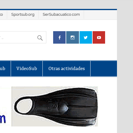
to
Sportsub.org
SerSubacuatico.com
Sub
VideoSub
Otras actividades