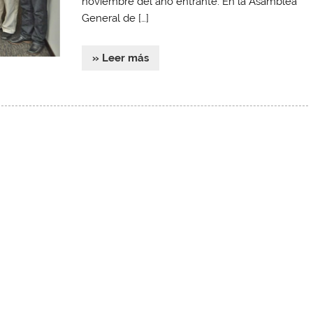
noviembre del año entrante. En la Asamblea
General de […]
» Leer más