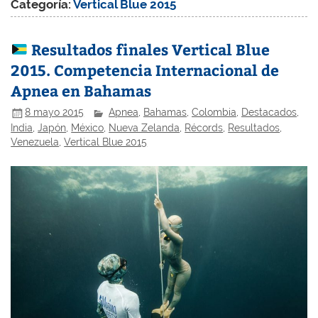
Categoría:
Vertical Blue 2015
Resultados finales Vertical Blue
2015. Competencia Internacional de
Apnea en Bahamas
8 mayo 2015
Apnea
,
Bahamas
,
Colombia
,
Destacados
,
India
,
Japón
,
México
,
Nueva Zelanda
,
Récords
,
Resultados
,
Venezuela
,
Vertical Blue 2015