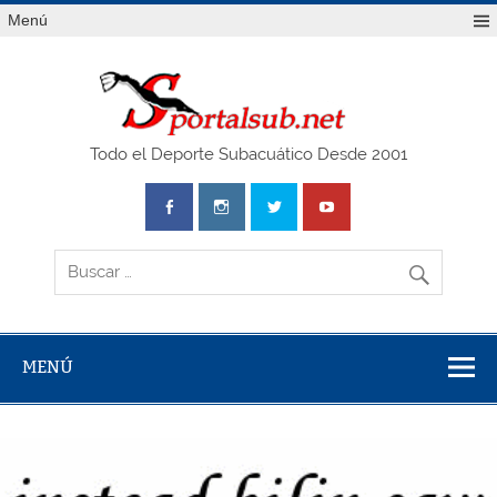
Saltar
Menú
al
contenido
SPO
Todo el Deporte Subacuático Desde 2001
MENÚ