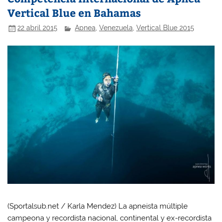
Vertical Blue en Bahamas
22 abril 2015
Apnea
,
Venezuela
,
Vertical Blue 2015
(Sportalsub.net / Karla Mendez) La apneista múltiple
campeona y recordista nacional, continental y ex-recordista