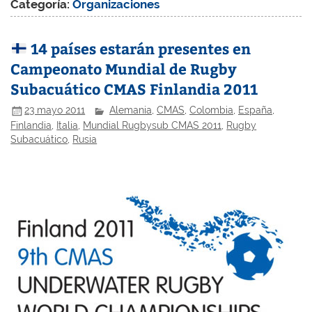
Categoría:
Organizaciones
14 países estarán presentes en
Campeonato Mundial de Rugby
Subacuático CMAS Finlandia 2011
23 mayo 2011
Alemania
,
CMAS
,
Colombia
,
España
,
Finlandia
,
Italia
,
Mundial Rugbysub CMAS 2011
,
Rugby
Subacuático
,
Rusia