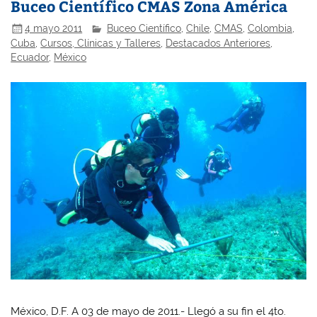
Buceo Científico CMAS Zona América
4 mayo 2011
Buceo Científico
,
Chile
,
CMAS
,
Colombia
,
Cuba
,
Cursos, Clínicas y Talleres
,
Destacados Anteriores
,
Ecuador
,
México
México, D.F. A 03 de mayo de 2011.- Llegó a su fin el 4to.