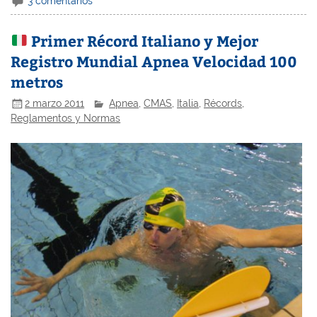
3 comentarios
Primer Récord Italiano y Mejor
Registro Mundial Apnea Velocidad 100
metros
2 marzo 2011
Apnea
,
CMAS
,
Italia
,
Récords
,
Reglamentos y Normas