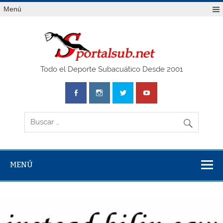
Saltar
Menú
al
contenido
SPO
Todo el Deporte Subacuático Desde 2001
MENÚ