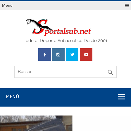
Saltar
Menú
al
contenido
SPO
Todo el Deporte Subacuático Desde 2001
MENÚ