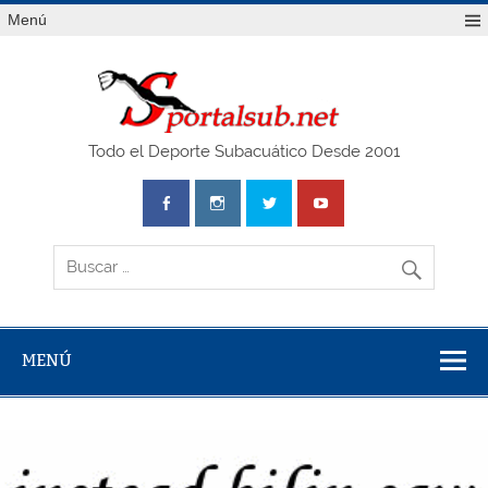
Saltar
Menú
al
contenido
SPO
Todo el Deporte Subacuático Desde 2001
MENÚ