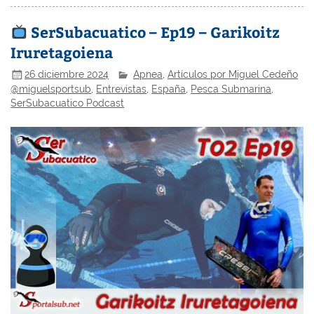
SerSubacuatico – Ep19 – Garikoitz
Iruretagoiena
26 diciembre 2024
Apnea
,
Artículos por Miguel Cedeño
@miguelsportsub
,
Entrevistas
,
España
,
Pesca Submarina
,
SerSubacuatico Podcast