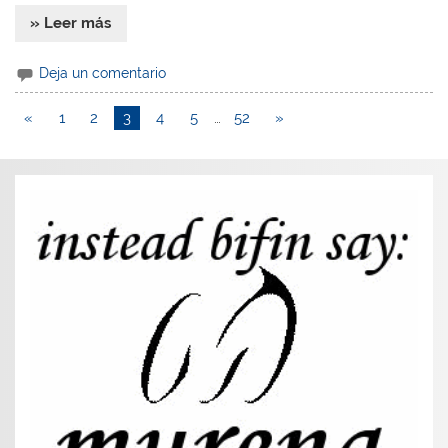
» Leer más
Deja un comentario
«
1
2
3
4
5
…
52
»