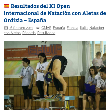
Resultados del XI Open
internacional de Natación con Aletas de
Ordizia – España
26 febrero 2011
CMAS
,
España
,
Francia
,
Italia
,
Natación
con Aletas
,
Récords
,
Resultados