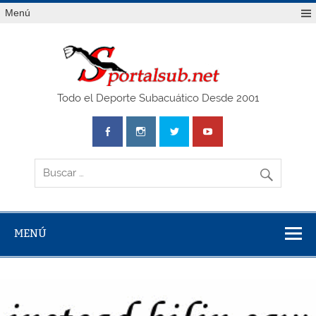
Saltar
Menú
al
contenido
SPO
Todo el Deporte Subacuático Desde 2001
MENÚ