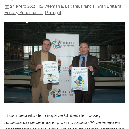
24 enero 2011
Alemania
,
España
,
Francia
,
Gran Bretaña
,
Hockey Subacuático
,
Portugal
El Campeonato de Europa de Clubes de Hockey
Subacuático se celebra el próximo sábado 29 de enero en