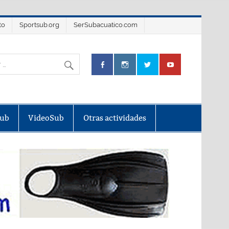
to
Sportsub.org
SerSubacuatico.com
Sub
VideoSub
Otras actividades