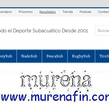
lendario
Próximos
Resultados
Tienda
Podcast
Contac
ORTALSUB.NET
odo el Deporte Subacuático Desde 2001
keySub
NadoSub
PescaSub
RugbySub
Tiro