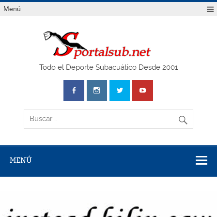
Saltar
Menú
al
contenido
SPO
Todo el Deporte Subacuático Desde 2001
MENÚ