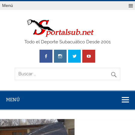
Saltar
Menú
al
contenido
SPO
Todo el Deporte Subacuático Desde 2001
MENÚ