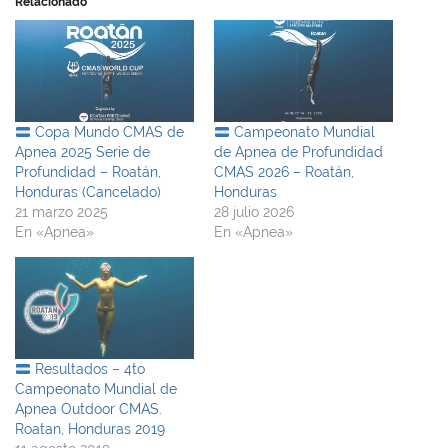
Relacionado
Copa Mundo CMAS de
Campeonato Mundial
Apnea 2025 Serie de
de Apnea de Profundidad
Profundidad – Roatán,
CMAS 2026 – Roatán,
Honduras (Cancelado)
Honduras
21 marzo 2025
28 julio 2026
En «Apnea»
En «Apnea»
Resultados – 4to
Campeonato Mundial de
Apnea Outdoor CMAS.
Roatan, Honduras 2019