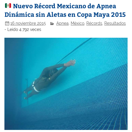
Nuevo Récord Mexicano de Apnea
Dinámica sin Aletas en Copa Maya 2015
16 noviembre 2015
Apnea
,
México
,
Récords
,
Resultados
- Leído 4.792 veces