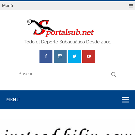
Saltar
Menú
al
contenido
SPO
Todo el Deporte Subacuático Desde 2001
MENÚ