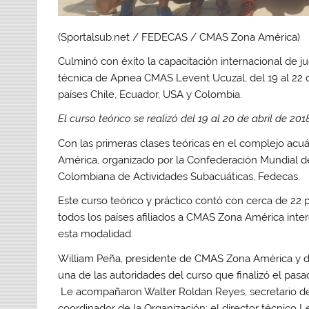
(Sportalsub.net / FEDECAS / CMAS Zona América)
Culminó con éxito la capacitación internacional de 
técnica de Apnea CMAS Levent Ucuzal, del 19 al 22 de
países Chile, Ecuador, USA y Colombia.
El curso teórico se realizó del 19 al 20 de abril de 2018
Con las primeras clases teóricas en el complejo acuá
América, organizado por la Confederación Mundial d
Colombiana de Actividades Subacuáticas, Fedecas.
Este curso teórico y práctico contó con cerca de 22 p
todos los países afiliados a CMAS Zona América int
esta modalidad.
William Peña, presidente de CMAS Zona América y d
una de las autoridades del curso que finalizó el pas
Le acompañaron Walter Roldan Reyes, secretario de
coordinador de la Organización; el director técnico 