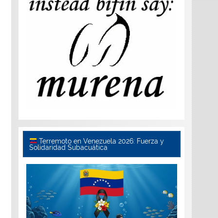
Terremoto en Venezuela 2026: Fuerza y
Solidaridad Subacuática