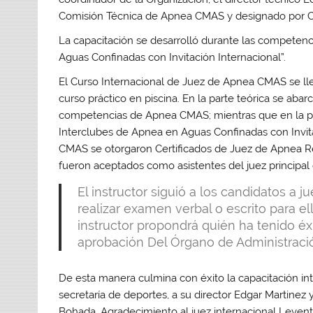
Comisión Técnica de Apnea CMAS y designado por 
La capacitación se desarrolló durante las competen
Aguas Confinadas con Invitación Internacional”.
El Curso Internacional de Juez de Apnea CMAS se lle
curso práctico en piscina. En la parte teórica se aba
competencias de Apnea CMAS; mientras que en la par
Interclubes de Apnea en Aguas Confinadas con Invita
CMAS se otorgaron Certificados de Juez de Apnea Reg
fueron aceptados como asistentes del juez principa
El instructor siguió a los candidatos a j
realizar examen verbal o escrito para ello
instructor propondrá quién ha tenido éx
aprobación Del Órgano de Administrac
De esta manera culmina con éxito la capacitación i
secretaría de deportes, a su director Edgar Martinez
Bohada. Agradecimiento al juez internacional Levent