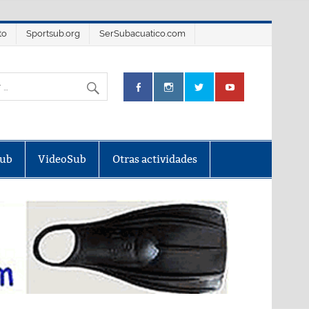
to
Sportsub.org
SerSubacuatico.com
Sub
VideoSub
Otras actividades