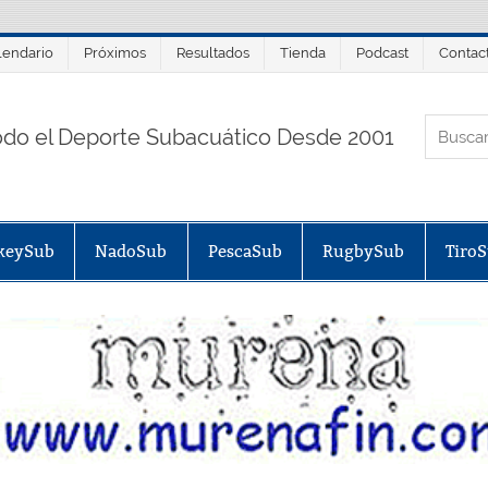
lendario
Próximos
Resultados
Tienda
Podcast
Contac
ORTALSUB.NET
odo el Deporte Subacuático Desde 2001
keySub
NadoSub
PescaSub
RugbySub
Tiro