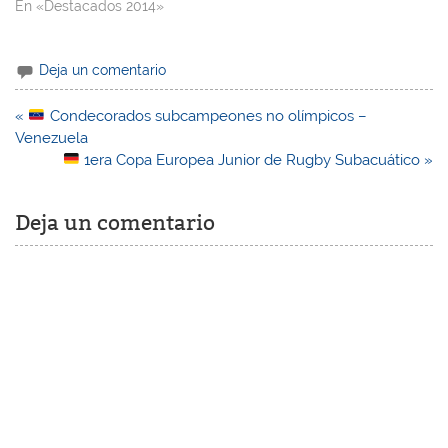
En «Destacados 2014»
Deja un comentario
Navegación
«
Condecorados subcampeones no olímpicos –
de
Venezuela
entradas
1era Copa Europea Junior de Rugby Subacuático »
Deja un comentario