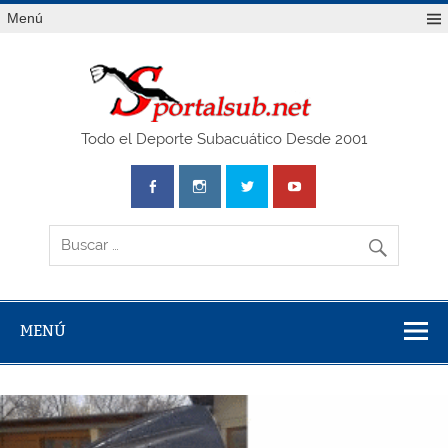
Saltar
Menú
al
contenido
SPO
Todo el Deporte Subacuático Desde 2001
MENÚ