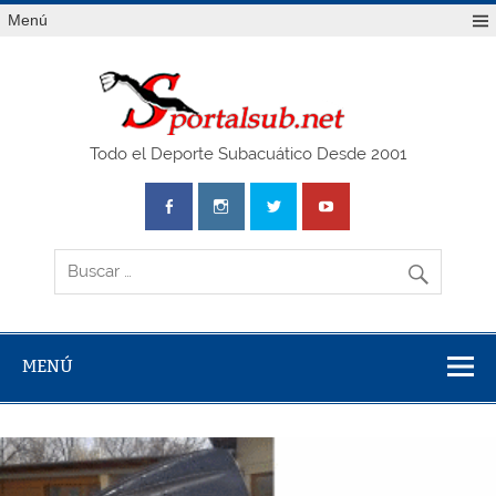
Saltar
Menú
al
contenido
SPO
Todo el Deporte Subacuático Desde 2001
MENÚ