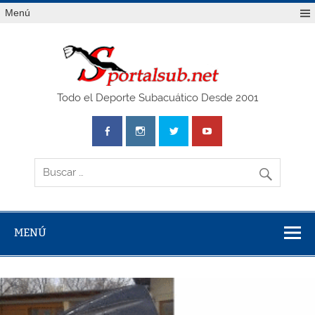
Saltar
Menú
al
contenido
SPO
Todo el Deporte Subacuático Desde 2001
MENÚ