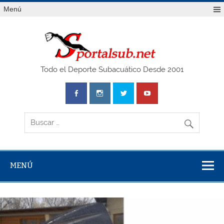
Saltar
Menú
al
contenido
SPO
Todo el Deporte Subacuático Desde 2001
MENÚ