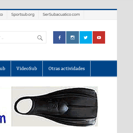
to
Sportsub.org
SerSubacuatico.com
Sub
VideoSub
Otras actividades