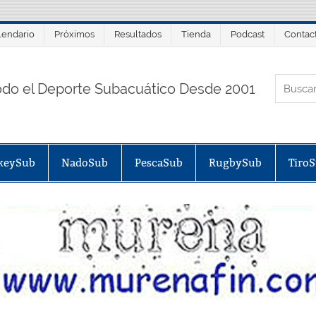
lendario
Próximos
Resultados
Tienda
Podcast
Contac
ORTALSUB.NET
odo el Deporte Subacuático Desde 2001
keySub
NadoSub
PescaSub
RugbySub
Tiro