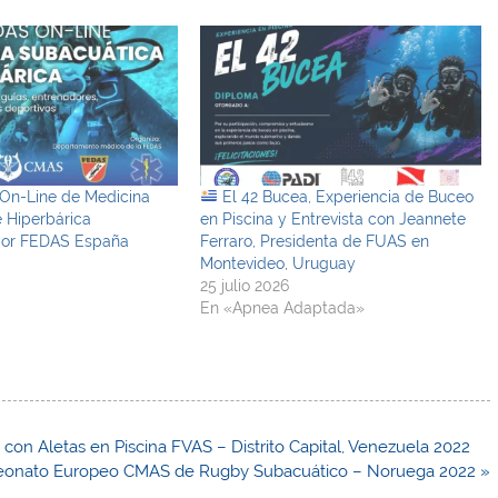
 On-Line de Medicina
El 42 Bucea, Experiencia de Buceo
 Hiperbárica
en Piscina y Entrevista con Jeannete
por FEDAS España
Ferraro, Presidenta de FUAS en
Montevideo, Uruguay
25 julio 2026
En «Apnea Adaptada»
on Aletas en Piscina FVAS – Distrito Capital, Venezuela 2022
eonato Europeo CMAS de Rugby Subacuático – Noruega 2022 »