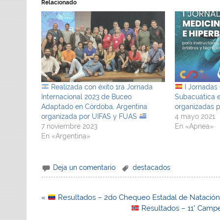
Relacionado
Realizada con éxito 1ra Jornada
I Jornadas
Internacional 2023 de Buceo
Subacuática e
Adaptado en Córdoba, Argentina
organizadas 
organizada por UIFAS y FUAS
4 mayo 2021
7 noviembre 2023
En «Apnea»
En «Argentina»
Deja un comentario
destacados
Navegación
«
Resultados – 2do Chequeo Estadal de Natación c
de
Resultados – 11° Camp
entradas