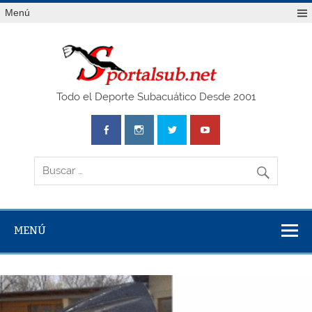
Saltar
Menú
al
contenido
SPO
Todo el Deporte Subacuático Desde 2001
MENÚ