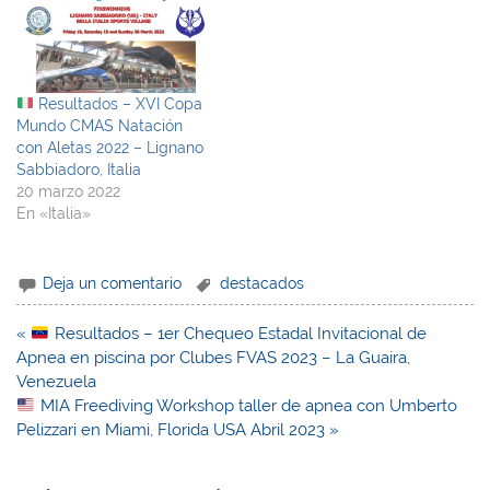
Resultados – XVI Copa
Mundo CMAS Natación
con Aletas 2022 – Lignano
Sabbiadoro, Italia
20 marzo 2022
En «Italia»
Deja un comentario
destacados
Navegación
«
Resultados – 1er Chequeo Estadal Invitacional de
de
Apnea en piscina por Clubes FVAS 2023 – La Guaira,
entradas
Venezuela
MIA Freediving Workshop taller de apnea con Umberto
Pelizzari en Miami, Florida USA Abril 2023 »