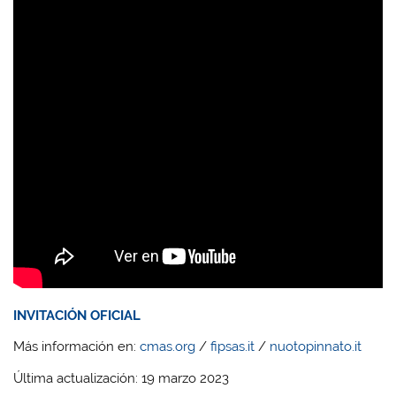
INVITACIÓN OFICIAL
Más información en:
cmas.org
/
fipsas.it
/
nuotopinnato.it
Última actualización: 19 marzo 2023