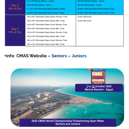
+info: CMAS Website –
Seniors
–
Juniors