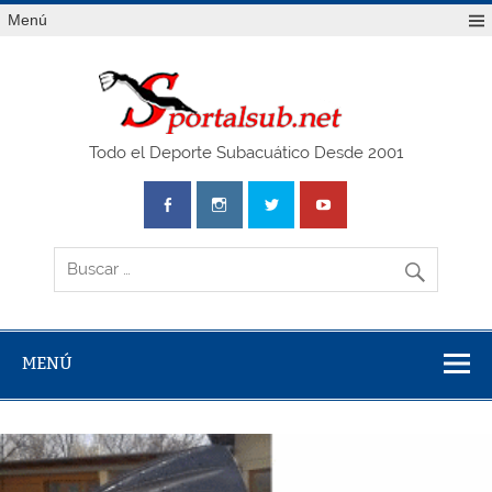
Saltar
Menú
al
contenido
SPO
Todo el Deporte Subacuático Desde 2001
MENÚ