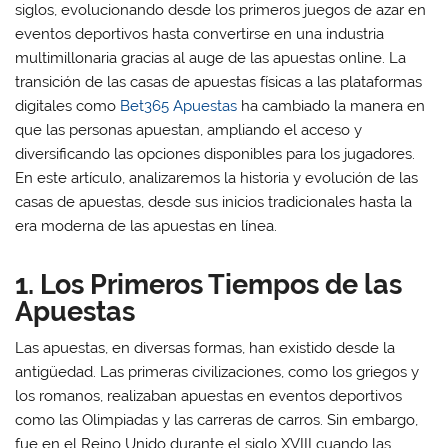
siglos, evolucionando desde los primeros juegos de azar en
eventos deportivos hasta convertirse en una industria
multimillonaria gracias al auge de las apuestas online. La
transición de las casas de apuestas físicas a las plataformas
digitales como
Bet365 Apuestas
ha cambiado la manera en
que las personas apuestan, ampliando el acceso y
diversificando las opciones disponibles para los jugadores.
En este artículo, analizaremos la historia y evolución de las
casas de apuestas, desde sus inicios tradicionales hasta la
era moderna de las apuestas en línea.
1. Los Primeros Tiempos de las
Apuestas
Las apuestas, en diversas formas, han existido desde la
antigüedad. Las primeras civilizaciones, como los griegos y
los romanos, realizaban apuestas en eventos deportivos
como las Olimpiadas y las carreras de carros. Sin embargo,
fue en el Reino Unido durante el siglo XVIII cuando las