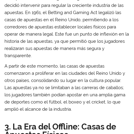
decidió intervenir para regular la creciente industria de las
apuestas. En 1961, el
Betting and Gaming Act
legalizó las
casas de apuestas en el Reino Unido, permitiendo a los
corredores de apuestas establecer locales físicos para
operar de manera legal. Este fue un punto de inflexión en la
historia de las apuestas, ya que permitió que los jugadores
realizaran sus apuestas de manera más segura y
transparente.
A partir de este momento, las casas de apuestas
comenzaron a proliferar en las ciudades del Reino Unido y
otros países, consolidando su lugar en la cultura popular.
Las apuestas ya no se limitaban a las carreras de caballos;
los jugadores también podían apostar en una amplia gama
de deportes como el fútbol, el boxeo y el cricket, lo que
amplió el alcance de la industria.
3. La Era del Offline: Casas de