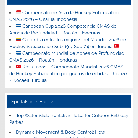
Campeonato de Asia de Hockey Subacuático
CMAS 2026 – Cisarua, Indonesia
Caribbean Cup 2026 Competencia CMAS de
Apnea de Profundidad – Roatán, Honduras
Colombia entre los mejores del Mundial 2026 de
Hockey Subacuático Sub-19 y Sub-24 en Turquía
Campeonato Mundial de Apnea de Profundidad
CMAS 2026 – Roatán, Honduras
Resultados – Campeonato Mundial 2026 CMAS
de Hockey Subacuático por grupos de edades – Gebze
/ Kocaeli, Turquía
Sportalsub in English
Top Water Slide Rentals in Tulsa for Outdoor Birthday
Parties
Dynamic Movement & Body Control: How