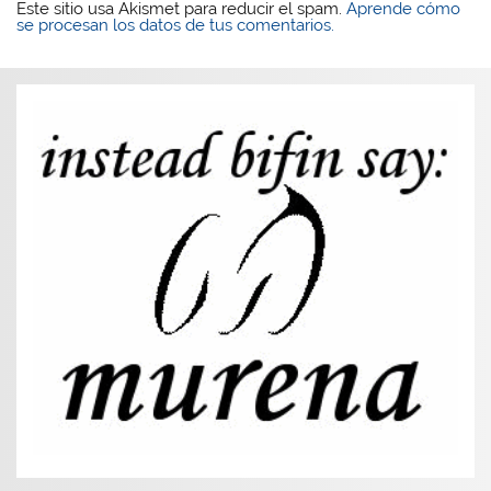
Este sitio usa Akismet para reducir el spam.
Aprende cómo
se procesan los datos de tus comentarios.