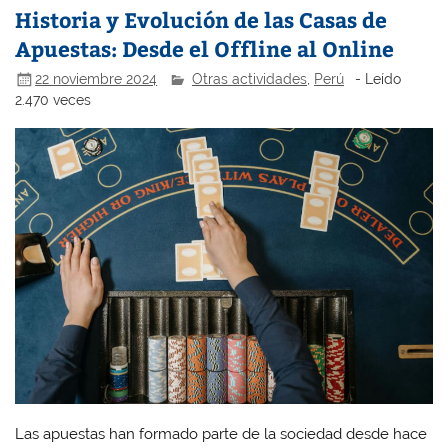
Historia y Evolución de las Casas de
Apuestas: Desde el Offline al Online
22 noviembre 2024
Otras actividades
,
Perú
- Leído
2.470 veces
Las apuestas han formado parte de la sociedad desde hace