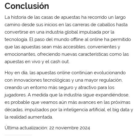
Conclusión
La historia de las casas de apuestas ha recorrido un largo
camino desde sus inicios en las carreras de caballos hasta
convertirse en una industria global impulsada por la
tecnología. El paso del mundo offline al online ha permitido
que las apuestas sean más accesibles, convenientes y
emocionantes, ofreciendo nuevas características como las
apuestas en vivo y el cash out.
Hoy en día, las apuestas online continúan evolucionando
con innovaciones tecnológicas y una mayor regulación,
creando un entorno más seguro y atractivo para los
jugadores. A medida que la industria sigue expandiéndose,
es probable que veamos aún más avances en las próximas
décadas, impulsados por la inteligencia artificial, el big data y
la realidad aumentada.
Última actualización: 22 noviembre 2024