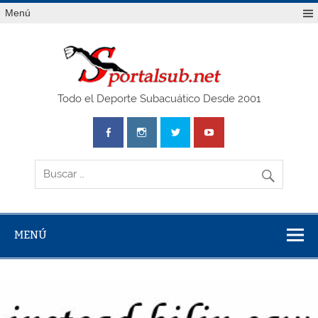
Saltar
Menú
al
contenido
SPO
Todo el Deporte Subacuático Desde 2001
MENÚ