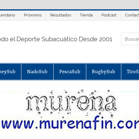
lendario
Próximos
Resultados
Tienda
Podcast
Contac
ORTALSUB.NET
odo el Deporte Subacuático Desde 2001
keySub
NadoSub
PescaSub
RugbySub
Tiro