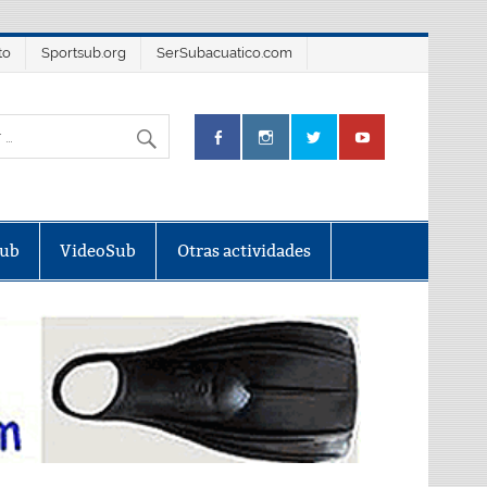
to
Sportsub.org
SerSubacuatico.com
Sub
VideoSub
Otras actividades