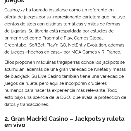
juegos
Casino777 ha logrado instalarse como un referente en
oferta de juegos por su impresionante cartelera que incluye
cientos de slots con distintas temáticas y miles de formas
de jugarlas. Su librería está respaldada por estudios de
primer nivel como Pragmatic Play, Games Global,
Greentube, iSoftBet, Play’n GO, NetEnt y Evolution, además
de juegos «hechos en casa» por MGA Games y R. Franco.
Ellos proponen máquinas tragaperras donde los jackpots se
acumulan, además de una gran variedad de ruletas y mesas
de blackjack. Su Live Casino también tiene una variedad de
juegos de ruleta, pero aquí se incorporan crupieres
humanos para hacer la experiencia más relevante. Todo
esto bajo una licencia de la DGOJ que avala la protección de
datos y transacciones.
2. Gran Madrid Casino – Jackpots y ruleta
en vivo