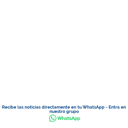
Recibe las noticias directamente en tu WhatsApp - Entra en
nuestro grupo