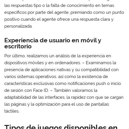
las respuestas tipo o la falta de conocimiento en temas
específicos por parte del agente, premiando como un punto
positivo cuando el agente ofrece una respuesta clara y
personalizada.
Experiencia de usuario en móvil y
escritorio
Por último, realizamos un análisis de la experiencia en
dispositivos móviles y en ordenadores. – Examinamos la
presencia de aplicaciones nativas y su compatibilidad con
varios sistemas operativos, así como la existencia de
características exclusivas como notificaciones push o inicio
de sesión con Face ID. – También valoramos la
adaptabilidad de las interfaces, la rapidez con que se cargan
las páginas y la optimización para el uso de pantallas
táctiles.
Tipos de juegos disponibles en