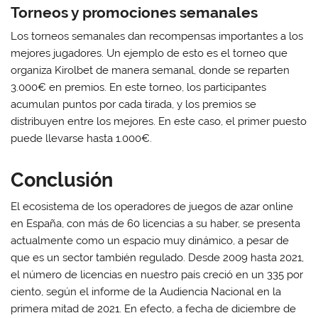
Torneos y promociones semanales
Los torneos semanales dan recompensas importantes a los
mejores jugadores. Un ejemplo de esto es el torneo que
organiza Kirolbet de manera semanal, donde se reparten
3.000€ en premios. En este torneo, los participantes
acumulan puntos por cada tirada, y los premios se
distribuyen entre los mejores. En este caso, el primer puesto
puede llevarse hasta 1.000€.
Conclusión
El ecosistema de los operadores de juegos de azar online
en España, con más de 60 licencias a su haber, se presenta
actualmente como un espacio muy dinámico, a pesar de
que es un sector también regulado. Desde 2009 hasta 2021,
el número de licencias en nuestro país creció en un 335 por
ciento, según el informe de la Audiencia Nacional en la
primera mitad de 2021. En efecto, a fecha de diciembre de