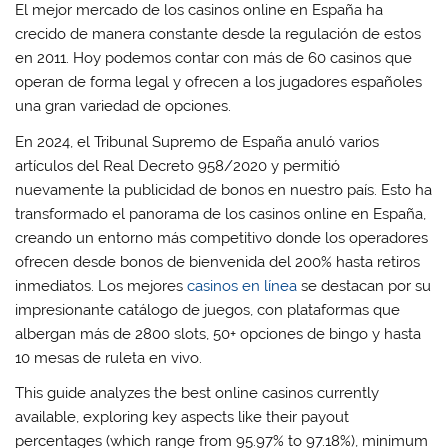
El mejor mercado de los casinos online en España ha
crecido de manera constante desde la regulación de estos
en 2011. Hoy podemos contar con más de 60 casinos que
operan de forma legal y ofrecen a los jugadores españoles
una gran variedad de opciones.
En 2024, el Tribunal Supremo de España anuló varios
artículos del Real Decreto 958/2020 y permitió
nuevamente la publicidad de bonos en nuestro país. Esto ha
transformado el panorama de los casinos online en España,
creando un entorno más competitivo donde los operadores
ofrecen desde bonos de bienvenida del 200% hasta retiros
inmediatos. Los mejores
casinos en línea
se destacan por su
impresionante catálogo de juegos, con plataformas que
albergan más de 2800 slots, 50+ opciones de bingo y hasta
10 mesas de ruleta en vivo.
This guide analyzes the best online casinos currently
available, exploring key aspects like their payout
percentages (which range from 95.97% to 97.18%), minimum