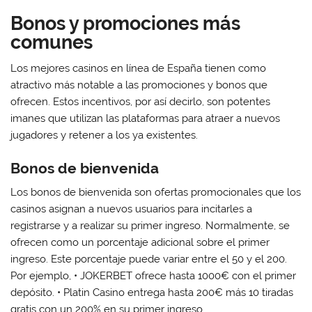
Bonos y promociones más
comunes
Los mejores casinos en línea de España tienen como
atractivo más notable a las promociones y bonos que
ofrecen. Estos incentivos, por así decirlo, son potentes
imanes que utilizan las plataformas para atraer a nuevos
jugadores y retener a los ya existentes.
Bonos de bienvenida
Los bonos de bienvenida son ofertas promocionales que los
casinos asignan a nuevos usuarios para incitarles a
registrarse y a realizar su primer ingreso. Normalmente, se
ofrecen como un porcentaje adicional sobre el primer
ingreso. Este porcentaje puede variar entre el 50 y el 200.
Por ejemplo, • JOKERBET ofrece hasta 1000€ con el primer
depósito. • Platin Casino entrega hasta 200€ más 10 tiradas
gratis con un 200% en su primer ingreso.