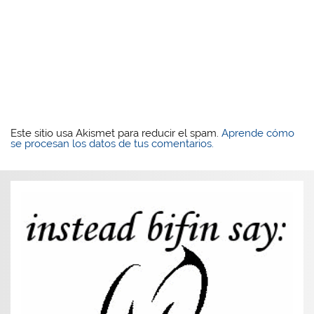
Este sitio usa Akismet para reducir el spam.
Aprende cómo
se procesan los datos de tus comentarios.