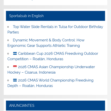
Sportalsub in English
Top Water Slide Rentals in Tulsa for Outdoor Birthday
Parties
Dynamic Movement & Body Control: How
Ergonomic Gear Supports Athletic Training
Caribbean Cup 2026 CMAS Freediving Outdoor
Competition – Roatán, Honduras
2026 CMAS Asian Championship Underwater
Hockey – Cisarua, Indonesia
2026 CMAS World Championship Freediving
Depth – Roatán, Honduras
ANUNCIANTES