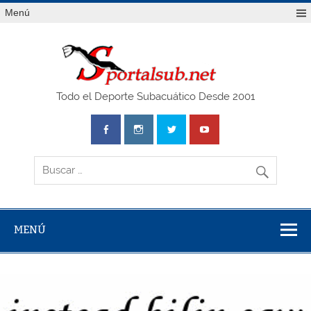
Saltar
Menú
al
contenido
SPO
Todo el Deporte Subacuático Desde 2001
MENÚ