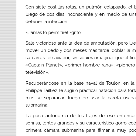
Con siete costillas rotas, un pulmón colapsado, el 
luego de dos días inconsciente y en medio de una 
detener la infección.
-¡Jamás lo permitiré! -gritó.
Sale victorioso ante la idea de amputación, pero lu
mover un dedo y dos meses más tarde, doblar la m
su carrera de aviador, sin siquiera imaginar que al fi
«Captain Planet», «primer hombre-rana», «pionero
televisión».
Recuperándose en la base naval de Toulon, en la Ri
Philippe Tailliez, le sugirió practicar natación para 
más se separarían luego de usar la careta usada 
submarina.
La poca autonomía de los trajes de ese entonces,
sonrisa, lentes grandes y su característico gorro c
primera cámara submarina para filmar a muy po