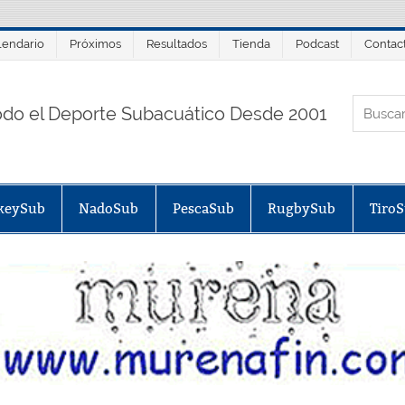
lendario
Próximos
Resultados
Tienda
Podcast
Contac
ORTALSUB.NET
odo el Deporte Subacuático Desde 2001
keySub
NadoSub
PescaSub
RugbySub
Tiro