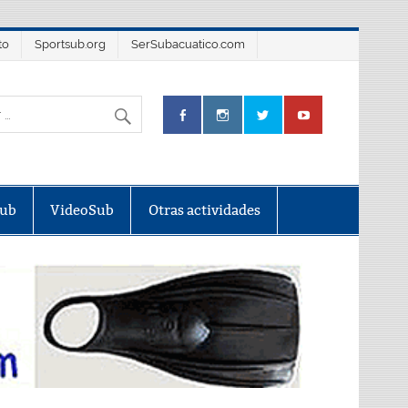
to
Sportsub.org
SerSubacuatico.com
Sub
VideoSub
Otras actividades