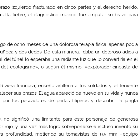
brazo izquierdo fracturado en cinco partes y el derecho herido,
alta fiebre, el diagnóstico médico fue amputar su brazo para
ego de ocho meses de una dolorosa terapia física, apenas podía
uñeca y dos dedos. De esta manera, daba un doloroso adiós a
nal del túnel lo esperaba una radiante luz que lo convertiría en el
 del ecologismo», o según él mismo, «explorador-cineasta de
viera francesa, enseñó artillería a los soldados y el teniente
fortalecer sus brazos. El agua apareció de nuevo en su vida y nunca
por los pescadores de perlas filipinos y descubrir la jungla
 no significó una limitante para este personaje de generosa
olor rojo, y una vez más logró sobreponerse e incluso inventó su
ca profundidad, metiendo su tomavistas de 9,5 mm –equipo