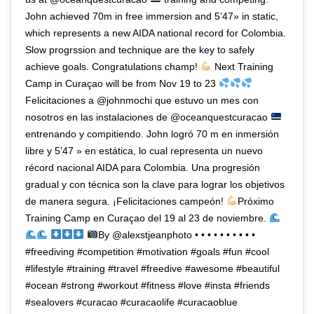
John achieved 70m in free immersion and 5’47» in static,
which represents a new AIDA national record for Colombia.
Slow progrssion and technique are the key to safely
achieve goals. Congratulations champ!
Next Training
Camp in Curaçao will be from Nov 19 to 23
Felicitaciones a @johnmochi que estuvo un mes con
nosotros en las instalaciones de @oceanquestcuracao
entrenando y compitiendo. John logró 70 m en inmersión
libre y 5’47 » en estática, lo cual representa un nuevo
récord nacional AIDA para Colombia. Una progresión
gradual y con técnica son la clave para lograr los objetivos
de manera segura. ¡Felicitaciones campeón!
Próximo
Training Camp en Curaçao del 19 al 23 de noviembre.
By @alexstjeanphoto • • • • • • • • • •
#freediving #competition #motivation #goals #fun #cool
#lifestyle #training #travel #freedive #awesome #beautiful
#ocean #strong #workout #fitness #love #insta #friends
#sealovers #curacao #curacaolife #curacaoblue