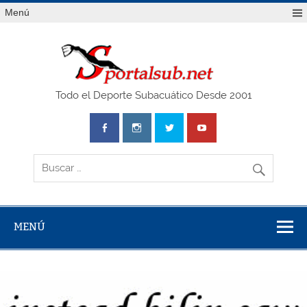
Saltar
Menú
al
contenido
SPO
Todo el Deporte Subacuático Desde 2001
MENÚ