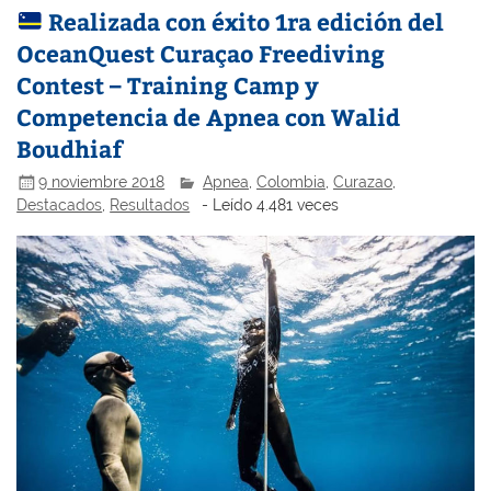
Realizada con éxito 1ra edición del
OceanQuest Curaçao Freediving
Contest – Training Camp y
Competencia de Apnea con Walid
Boudhiaf
9 noviembre 2018
Apnea
,
Colombia
,
Curazao
,
Destacados
,
Resultados
- Leído 4.481 veces