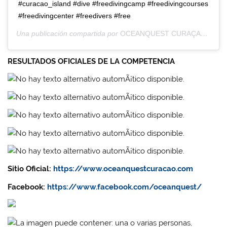
#curacao_island #dive #freedivingcamp #freedivingcourses
#freedivingcenter #freedivers #free
Una publicación compartida por
OCEANQUEST CURAÇAO
(@oce
RESULTADOS OFICIALES DE LA COMPETENCIA
Sitio Oficial:
https://www.oceanquestcuracao.com
Facebook:
https://www.facebook.com/oceanquest/