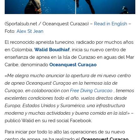
(Sportalsub.net / Oceanquest Curazao) –
Read in English
–
Foto:
Alex St Jean
El reconocido apneista tunecino, radicado por muchos años
en Colombia,
Walid Boudhiaf
, inicia su nuevo centro de
enseñanza de apnea en la Isla de Curazao en aguas del Mar
Caribe, denominado
Oceanquest Curaçao
«Me alegra mucho anunciar la apertura de mi nuevo centro
de apnea Oceanquest Curaçao en la hermosa isla de
Curaçao, en colaboración con
Free Di
ving Curacao
, tenemos
excelentes condiciones todo el año, vuelos directos desde
Europa, Estados Unidos y Suramérica, una infrastructura
moderna y muchas actividades y buena comida en la isla!»
–
publicó Walid en su red social Facebook.
Para iniciar por todo lo alto las operaciones de su nuevo
centro de apnea, se ha realizado el
Oceanquest Curaçao