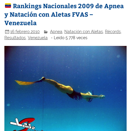
Rankings Nacionales 2009 de Apnea
y Natación con Aletas FVAS –
Venezuela
16 febrero 2010
Apnea
,
Natación con Aletas
,
Récords
,
Resultados
,
Venezuela
- Leído 5.778 veces