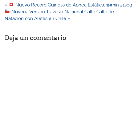
Navegación
«
Nuevo Record Guiness de Apnea Estática: 19min 21seg
de
Novena Versión Travesía Nacional Calle Calle de
entradas
Natación con Aletas en Chile »
Deja un comentario