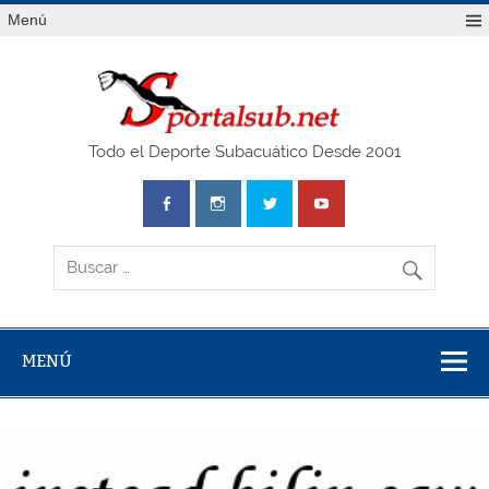
Saltar
Menú
al
contenido
SPO
Todo el Deporte Subacuático Desde 2001
MENÚ