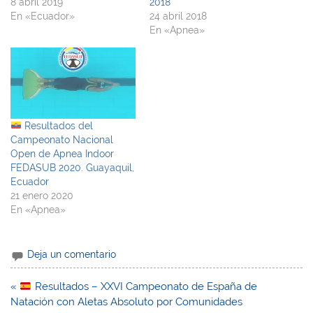
8 abril 2019
2018
En «Ecuador»
24 abril 2018
En «Apnea»
Resultados del
Campeonato Nacional
Open de Apnea Indoor
FEDASUB 2020. Guayaquil,
Ecuador
21 enero 2020
En «Apnea»
Deja un comentario
Navegación
«
Resultados – XXVI Campeonato de España de
de
Natación con Aletas Absoluto por Comunidades