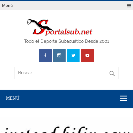
Saltar
Menú
al
contenido
SPO
Todo el Deporte Subacuático Desde 2001
MENÚ