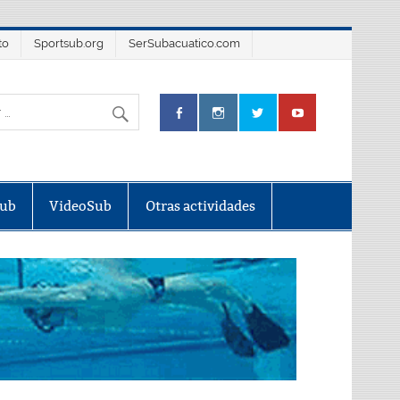
to
Sportsub.org
SerSubacuatico.com
Sub
VideoSub
Otras actividades