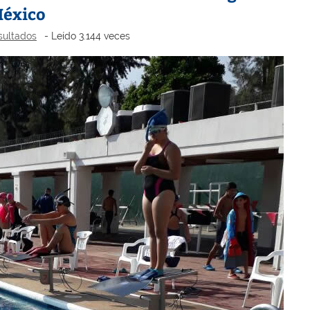
México
sultados
- Leído 3.144 veces