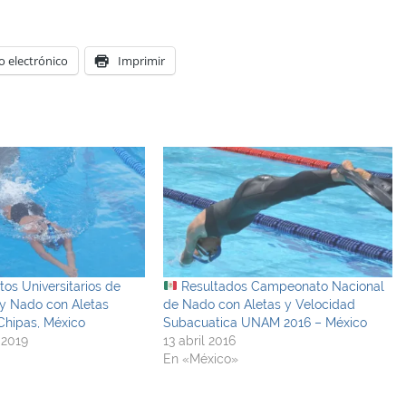
o electrónico
Imprimir
s Universitarios de
Resultados Campeonato Nacional
 y Nado con Aletas
de Nado con Aletas y Velocidad
Chipas, México
Subacuatica UNAM 2016 – México
 2019
13 abril 2016
En «México»