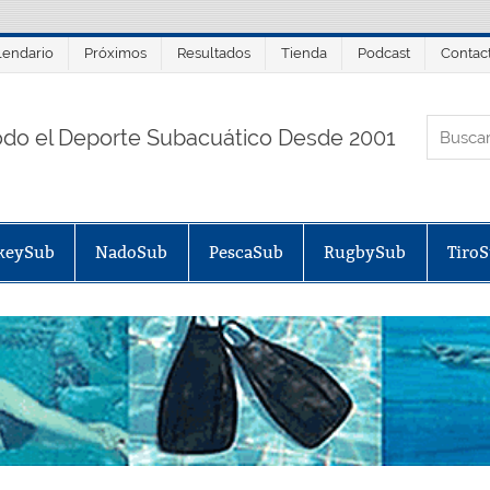
lendario
Próximos
Resultados
Tienda
Podcast
Contac
ORTALSUB.NET
odo el Deporte Subacuático Desde 2001
keySub
NadoSub
PescaSub
RugbySub
Tiro