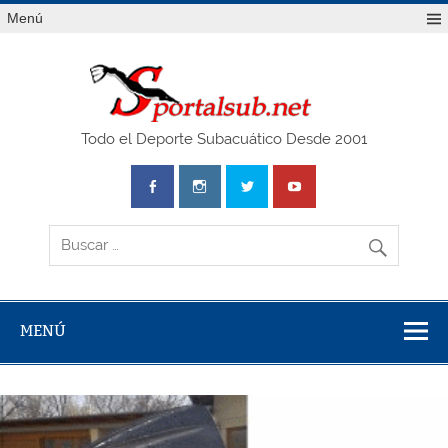
Saltar
Menú
al
contenido
SPO
Todo el Deporte Subacuático Desde 2001
MENÚ