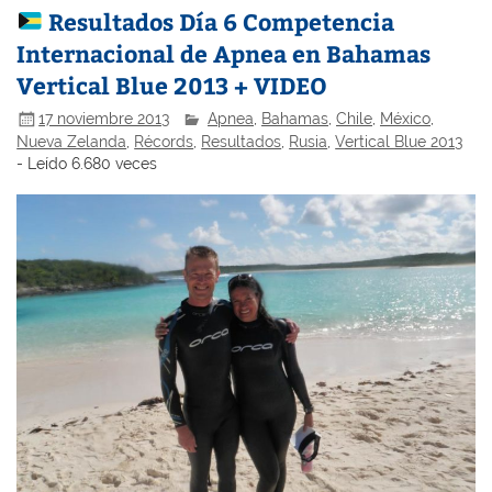
Resultados Día 6 Competencia
Internacional de Apnea en Bahamas
Vertical Blue 2013 + VIDEO
17 noviembre 2013
Apnea
,
Bahamas
,
Chile
,
México
,
Nueva Zelanda
,
Récords
,
Resultados
,
Rusia
,
Vertical Blue 2013
- Leído 6.680 veces