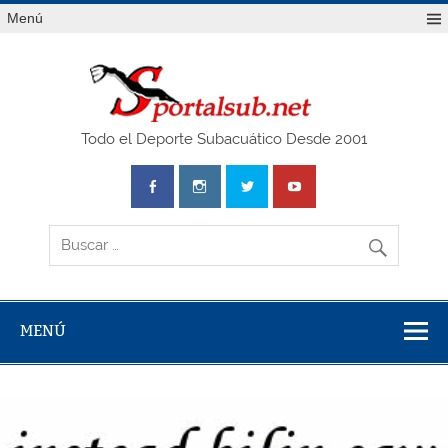
Saltar
Menú
al
contenido
SPO
Todo el Deporte Subacuático Desde 2001
MENÚ