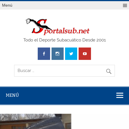
Saltar
Menú
al
contenido
SPO
Todo el Deporte Subacuático Desde 2001
MENÚ