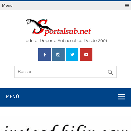
Saltar
Menú
al
contenido
SPO
Todo el Deporte Subacuático Desde 2001
MENÚ