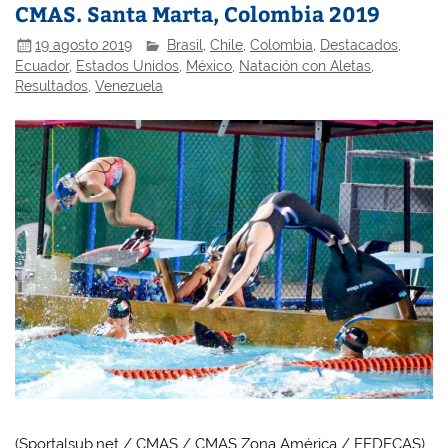
CMAS. Santa Marta, Colombia 2019
19 agosto 2019
Brasil
,
Chile
,
Colombia
,
Destacados
,
Ecuador
,
Estados Unidos
,
México
,
Natación con Aletas
,
Resultados
,
Venezuela
(Sportalsub.net / CMAS / CMAS Zona América / FEDECAS)