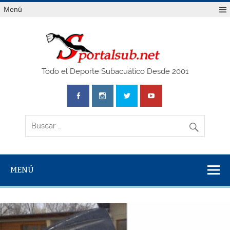
Saltar
Menú
al
contenido
SPO
Todo el Deporte Subacuático Desde 2001
MENÚ