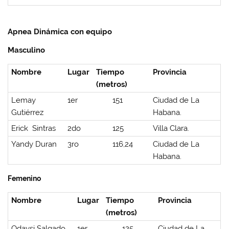
Apnea Dinámica con equipo
Masculino
Nombre
Lugar
Tiempo
Provincia
(metros)
Lemay
1er
151
Ciudad de La
Gutiérrez
Habana.
Erick Sintras
2do
125
Villa Clara.
Yandy Duran
3ro
116,24
Ciudad de La
Habana.
Femenino
Nombre
Lugar
Tiempo
Provincia
(metros)
Odaysi Salgado
1er
125
Ciudad de La