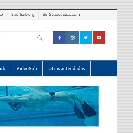
to
Sportsub.org
SerSubacuatico.com
Sub
VideoSub
Otras actividades