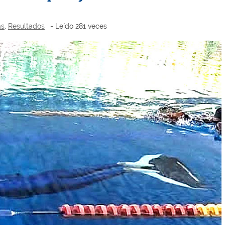
as
,
Resultados
- Leído 281 veces