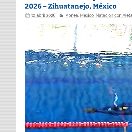
2026 – Zihuatanejo, México
30 abril 2026
Apnea
,
México
,
Natación con Alet