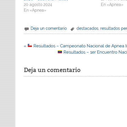
20 agosto 2024
En «Apnea»
En «Apnea»
Deja un comentario
destacados
,
resultados pe
Navegación
«
Resultados – Campeonato Nacional de Apnea I
de
Resultados – 1er Encuentro Nac
entradas
Deja un comentario