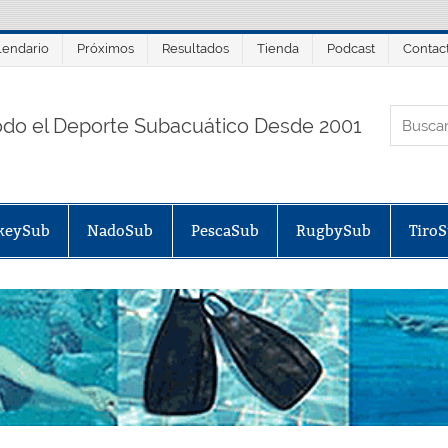
lendario
Próximos
Resultados
Tienda
Podcast
Contac
ORTALSUB.NET
odo el Deporte Subacuático Desde 2001
keySub
NadoSub
PescaSub
RugbySub
Tiro