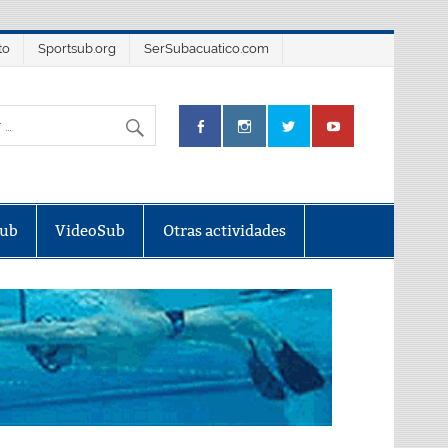
to
Sportsub.org
SerSubacuatico.com
Sub
VideoSub
Otras actividades