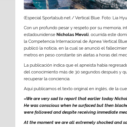
(Especial Sportalsub.net / Vertical Blue. Foto: Lia 
Con un profundo pesar y respeto por su memoria, in
estadounidense
Nicholas Mevoli
, ocurrida este dom
la Competencia Internacional de Apnea Vertical Blue 
publicó la noticia, en la cual se anunció el fallecim
metros en peso constante sin aletas a horas del med
La publicación indica que el apneista había regresado
del conocimiento más de 30 segundos después y que
recuperar la conciencia.
Aquí publicamos el texto original en inglés, de la cu
«We are very sad to report that earlier today Nichola
He was conscious when he surfaced but then black
were followed and despite receiving immediate medic
At the moment we are all extremely shocked and sa