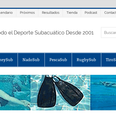
lendario
Próximos
Resultados
Tienda
Podcast
Contac
ORTALSUB.NET
odo el Deporte Subacuático Desde 2001
keySub
NadoSub
PescaSub
RugbySub
Tiro