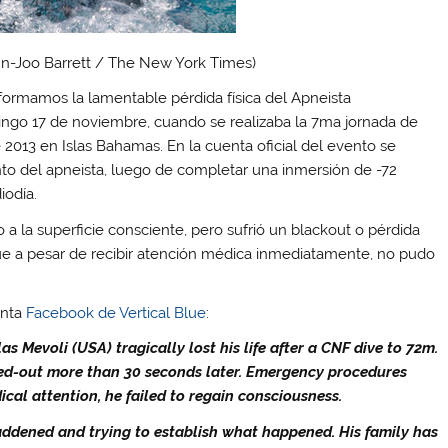
Hyun-Joo Barrett / The New York Times)
formamos la lamentable pérdida física del Apneista
ingo 17 de noviembre, cuando se realizaba la 7ma jornada de
2013 en Islas Bahamas. En la cuenta oficial del evento se
iento del apneista, luego de completar una inmersión de -72
iodía.
 a la superficie consciente, pero sufrió un blackout o pérdida
 a pesar de recibir atención médica inmediatamente, no pudo
enta
Facebook de Vertical Blue
:
s Mevoli (USA) tragically lost his life after a CNF dive to 72m.
ed-out more than 30 seconds later. Emergency procedures
al attention, he failed to regain consciousness.
ddened and trying to establish what happened. His family has