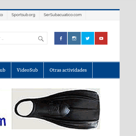
to
Sportsub.org
SerSubacuatico.com
Sub
VideoSub
Otras actividades