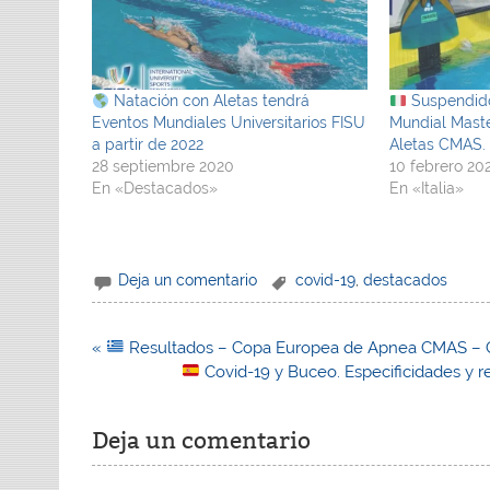
Natación con Aletas tendrá
Suspendid
Eventos Mundiales Universitarios FISU
Mundial Mast
a partir de 2022
Aletas CMAS. I
28 septiembre 2020
10 febrero 20
En «Destacados»
En «Italia»
Deja un comentario
covid-19
,
destacados
Navegación
«
Resultados – Copa Europea de Apnea CMAS – G
de
Covid-19 y Buceo. Especificidades y 
entradas
Deja un comentario