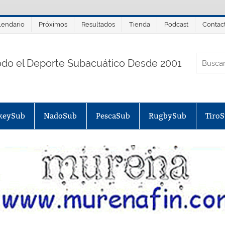
lendario
Próximos
Resultados
Tienda
Podcast
Contac
ORTALSUB.NET
odo el Deporte Subacuático Desde 2001
keySub
NadoSub
PescaSub
RugbySub
Tiro