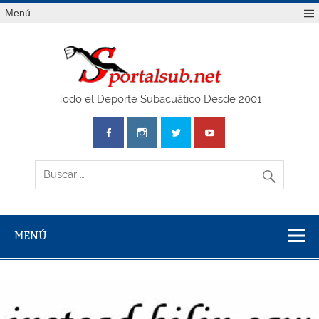
Saltar
Menú
al
contenido
SPO
Todo el Deporte Subacuático Desde 2001
MENÚ