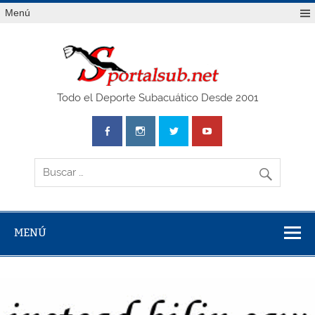
Saltar
Menú
al
contenido
SPO
Todo el Deporte Subacuático Desde 2001
MENÚ