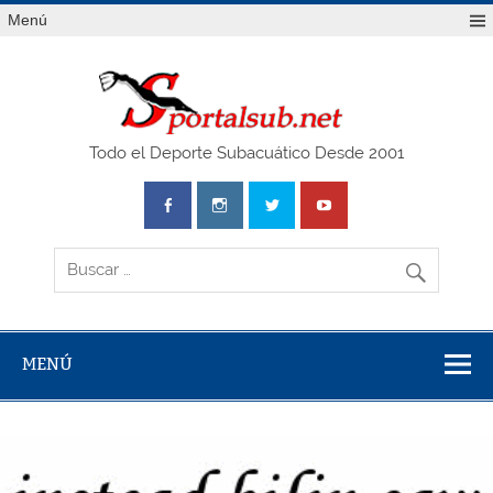
Saltar
Menú
al
contenido
SPO
Todo el Deporte Subacuático Desde 2001
MENÚ