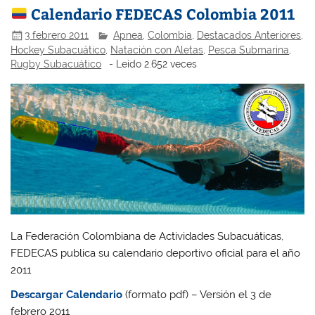
Calendario FEDECAS Colombia 2011
3 febrero 2011
Apnea
,
Colombia
,
Destacados Anteriores
,
Hockey Subacuático
,
Natación con Aletas
,
Pesca Submarina
,
Rugby Subacuático
- Leído 2.652 veces
La Federación Colombiana de Actividades Subacuáticas,
FEDECAS publica su calendario deportivo oficial para el año
2011
Descargar Calendario
(formato pdf) – Versión el 3 de
febrero 2011