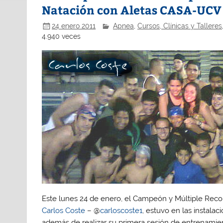
Natación con Aletas CASA-UCV 
24 enero 2011
Apnea
,
Cursos, Clínicas y Talleres
4.940 veces
Este lunes 24 de enero, el Campeón y Múltiple Reco
Carlos Coste
– @
carloscoste1
, estuvo en las instala
además de realizar su primera sesión de entrenamient