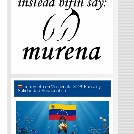
Terremoto en Venezuela 2026: Fuerza y
Solidaridad Subacuática