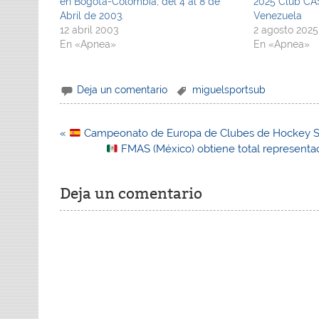
en Bogotá-Colombia, del 4 al 8 de
2025 Club CA
Abril de 2003.
Venezuela
12 abril 2003
2 agosto 2025
En «Apnea»
En «Apnea»
Deja un comentario
miguelsportsub
Navegación
«
Campeonato de Europa de Clubes de Hockey Su
de
FMAS (México) obtiene total representac
entradas
Deja un comentario