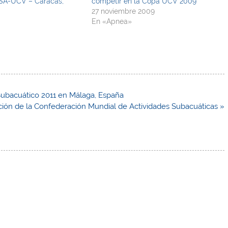
SA-UCV – Caracas,
competir en la Copa UCV 2009
27 noviembre 2009
En «Apnea»
bacuático 2011 en Málaga, España
ión de la Confederación Mundial de Actividades Subacuáticas »