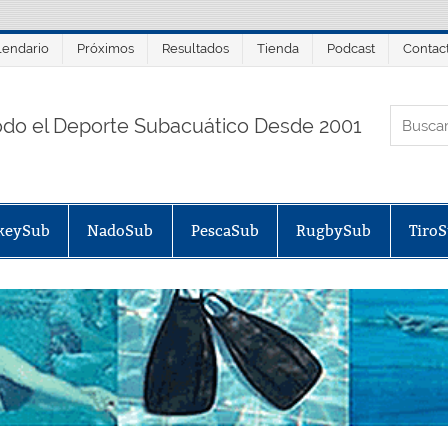
lendario
Próximos
Resultados
Tienda
Podcast
Contac
ORTALSUB.NET
odo el Deporte Subacuático Desde 2001
keySub
NadoSub
PescaSub
RugbySub
Tiro