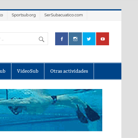
to
Sportsub.org
SerSubacuatico.com
Sub
VideoSub
Otras actividades