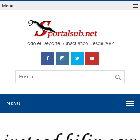
Saltar
Menú
al
contenido
SPO
Todo el Deporte Subacuático Desde 2001
MENÚ