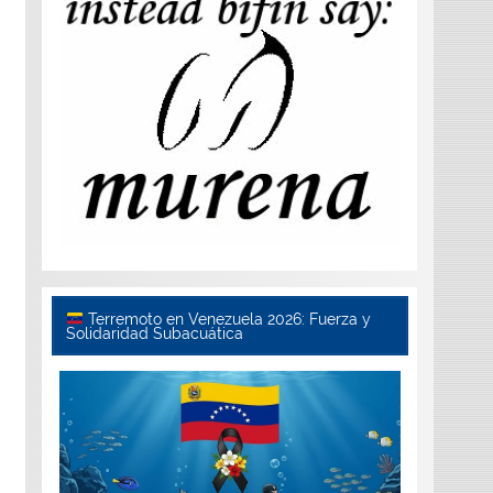
Terremoto en Venezuela 2026: Fuerza y
Solidaridad Subacuática