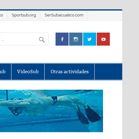
to
Sportsub.org
SerSubacuatico.com
Sub
VideoSub
Otras actividades