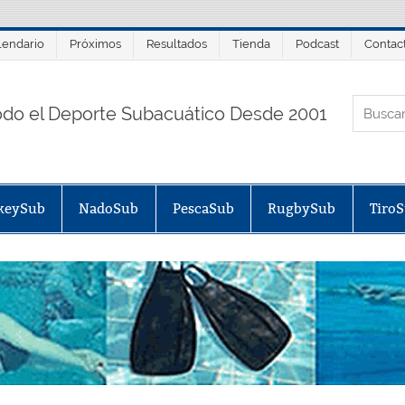
lendario
Próximos
Resultados
Tienda
Podcast
Contac
ORTALSUB.NET
odo el Deporte Subacuático Desde 2001
keySub
NadoSub
PescaSub
RugbySub
Tiro