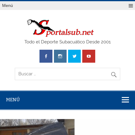
Saltar
Menú
al
contenido
SPO
Todo el Deporte Subacuático Desde 2001
MENÚ